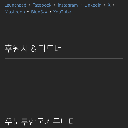
Launchpad
Facebook
Instagram
LinkedIn
X
다리를 이어주려고 했습니다. 그런데 최신 우분투(26.04)부터 부팅
Mastodon
BlueSky
YouTube
관리자로 systemd가 도입되면서, 이 녀석이 부팅될 때마다 제가
만든 다리를 부수고 빈 폴더로 싹 다 초기화(덮어쓰기) 해버리는
버그(Race Condition)가 있었던 겁니다.(이건 좀 정확한 내용이
아닐 수 있습니다.) 그래서 다시는 이 systemd-tmpfiles이 소켓을
초기화하지 못하도록, 아예 녀석의 공식 규칙서에 특례 조항을
후원사 & 파트너
박아버리기로 했습니다. 최종 해결책 혹시나 저와 비슷한 증상
(WSL 최신 버전에서 브라우저 무한 대기, GUI 안 뜸)을 겪고
계신다면 아래 3단계로 완벽하게 해결하실 수 있습니다. 1. .zshrc
(또는 .bashrc) 문제의 IP 파싱 쉘 코드를 지우고, 깔끔하게 고정
변수로 교체합니다. OS 우회 변수도 여기에 같이 넣습니다. # ===
WSLg 및 Playwright 고정 환경 변수 === export DISPLAY=:0
export WAYLAND_DISPLAY=wayland-0 export
XDG_RUNTIME_DIR=/run/user/$(id -u) export
PLAYWRIGHT_HOST_PLATFORM_OVERRIDE="ubuntu24.04-
x64" 2. Systemd 소켓 연결 공식 예외 처리 (제일 중요!) 부팅될
때마다 /tmp가 날아가도, systemd가 알아서 WSLg 소켓으로
우분투한국커뮤니티
연결하도록 시스템 규칙(tmpfiles.d)을 추가합니다. 터미널에 아래