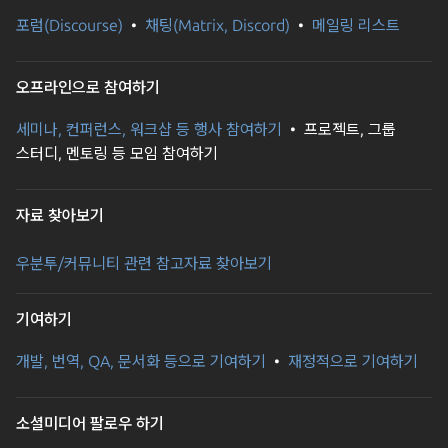
8.8.8.8이라니요? 구글 퍼블릭 DNS 서버로 되어있는 겁니다. 원래
포럼(Discourse)
채팅(Matrix, Discord)
메일링 리스트
이런 건가? 했었는데 과거의 기억을 더듬어 보니 원인이
생각났습니다. 예전에 외부에서 WSL로 통신하려고 네트워크
세팅을 좀 만지다가 .zshrc에 이런 걸 박아뒀던 겁니다. export
오프라인으로 참여하기
DISPLAY=$(cat /etc/resolv.conf | grep nameserver | awk
세미나, 컨퍼런스, 워크샵 등 행사 참여하기
프로젝트, 그룹
'{print $2}'):0 아마 윈도우 호스트 IP를 동적으로 가져오려고 해둔
스터디, 멘토링 등 모임 참여하기
거였을 텐데, 제가 우분투 네임서버를 구글로 바꾼 순간부터 저
코드가 구글 DNS IP를 낚아채서 디스플레이 목적지로 박아둔
거였죠. 브라우저는 구글 서버가 화면을 받아줄 때까지 허공에 대고
자료 찾아보기
무한정 기다리다 죽었던 겁니다. Systemd와 WSLg 소켓 증발
아무튼 문제의 코드를 지우고 어찌저찌 다시 세팅해서
우분투/커뮤니티 관련 참고자료 찾아보기
Playwright가 정상 동작하는 걸 보았습니다. 혹시나, 진짜 혹시나
해서 WSL을 재가동하고 다시 실행해 보았죠. 근데 아이고, 또 안
기여하기
켜지는 겁니다. 하…ㅋㅋㅋ Error: Can't open display: :0 하여간
한 번에 되는 일이 없더라고요. 찾아보니까 WSLg는 윈도우와
개발, 번역, QA, 문서화 등으로 기여하기
재정적으로 기여하기
리눅스가 화면을 주고받기 위해서 /mnt/wslg/.X11-unix 경로에
통신용 소켓을 만들어 둡니다. 그리고 우분투는 보통 이걸 임시
폴더인 /tmp/.X11-unix에 심볼릭 링크(Symlink)로 연결해서
소셜미디어 팔로우 하기
사용하죠. 처음엔 단순히 /etc/wsl.conf에 부팅 스크립트를 넣어서