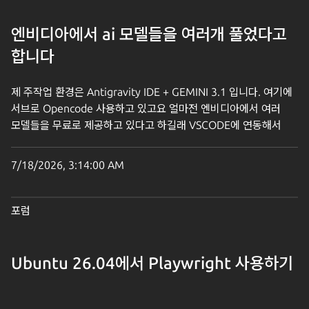
software/64809
엔비디아에서 ai 모델들을 여러개 풀었다고
합니다
제 주작업 환경은 Antigravity IDE + GEMINI 3.1 입니다. 여기에
서브로 Opencode 사용하고 있고요 얼마전 엔비디아에서 여러
모델들을 무료로 제공하고 있다고 하길래 VSCODE에 연동해서
사용해보았습니다. 오픈코드와의 비교를 위해 DeepSeek v4
flash와 GLM 5.2를 써서 같은 컨텍스트를 주고 같은 작업을
7/18/2026, 3:14:00 AM
해봤습니다. 결론은 젠슨황은 중국발 AI의 안티다 엔비디아
데이터센터의 모델 세팅 능력이 형편없다 이 두 조건은 or 혹은
and조건을 동시에 만족하는 거 같습니다. 맥락 읽기 환각 조금 긴
포럼
프롬프트 입력 후 바로 환각에 빠지고 맥락 잃어버리기 일쑤에 겨우
작업 끝내도 결과가 이상합니다. 그냥 오픈 코드 쓰세요. 5개의
게시물 - 2명의 참여자 전체 주제 읽기
Ubuntu 26.04에서 Playwright 사용하기