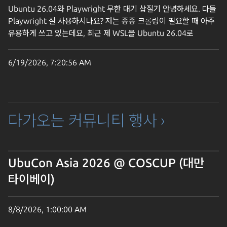
Ubuntu 26.04와 Playwright 무한 대기 삽질기 안녕하세요. 다들
Playwright 잘 사용하시나요? 저는 종종 크롤링이 필요할 때 아주
유용하게 쓰고 있는데요, 최근 제 WSL을 Ubuntu 26.04로
업데이트하면서 골치 아픈 문제가 생겼었습니다. 이것저것
삽질하며 해결했던 과정을 간단하게 공유하면 다른 분들께도
6/19/2026, 7:20:56 AM
도움이 될 것 같아 글을 남깁니다. Ubuntu 26.04 환경에서의
Playwright Chromium 설치 불가 WSL을 신나게 Ubuntu
26.04로 업데이트한 뒤에, 늘 사용하던 크롤링 도구를 돌리려고
스크립트를 실행했습니다. 지워졌던 건지 아니면 캐시 정리를
다가오는 커뮤니티 행사 ›
하다가 날아간 건지 기억은 안 나지만 다시 설치해야 한다고
나오더군요. 그래서 늘 하던 초기 세팅으로 다시 시작했습니다.
poetry run playwright install chromium 늘 잘 사용하던
Chromium으로 설치를 시도했는데 이런 에러가 뜨더군요. Error:
UbuCon Asia 2026 @ COSCUP (대만
ERROR: Playwright does not support chromium on
타이베이)
ubuntu26.04-x64 오잉… 너무 신참 OS라 아직 공식 지원을 안
한다는 건가 했죠. 그래서 열심히 AI와 다툰 끝에 우회하는 방법을
얻었습니다. export
8/8/2026, 1:00:00 AM
PLAYWRIGHT_HOST_PLATFORM_OVERRIDE="ubuntu24.04-