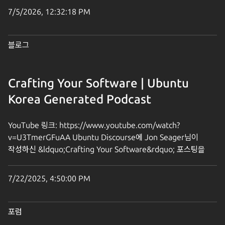
아미존웹서비시즈코리아가 위치한 센터필드 EAST, 18층에서
7/5/2026, 12:32:18 PM
MiniDebConf와 함께 행사가 진행됩니다. 이에 따라 부스 및 행사
배치가 전반적으로 변경될 예정으로, 행사 배치도 등은 금일 중
게시 예정입니다. 이에 이용에 참조 부탁드립니다. 특히 참가하시는
블로그
분들께서는, 센터필드 측에서 출입 관리를 위한 QR코드를 행사
직전 별도로 발송할 예정이오니 반드시 잊지 말고 신청하셨던 번호
및 이메일 계정으로 행사 당일 방문하시어 혼란 없으시기 바랍니다.
Crafting Your Software | Ubuntu
다시 한 번 저희 행사에 관심 가져주셔서 감사드리며, 행사 당일
Korea Generated Podcast
뵙겠습니다. UbuCon Korea X MiniDebConf Korea 2026
준비위원회 드림. 2개의 게시물 - 2명의 참여자 전체 주제 읽기
YouTube 링크: https://www.youtube.com/watch?
v=U3TmerGFuAA Ubuntu Discourse에 Jon Seager님이
작성하신 &ldquo;Crafting Your Software&rdquo; 포스팅을
바탕으로 생성한 팟캐스트 입니다. Canonical에서 개발한 다양한
패키지 빌드 도구 (craft 재품군) - Snapcraft, Rockcraft,
7/22/2025, 4:50:00 PM
Charmcraft, Debcraft, Imagecraft 등 이 어떻게 작동하고
내부는 어떻게 구성되어 있는지 또 어떻게 활용할 수 있는지에 대한
내용을 주로 다룹니다. 해당 포스팅 원문은 아래 링크에서 확인이
포럼
가능합니다. https://discourse.ubuntu.com/t/crafting-your-