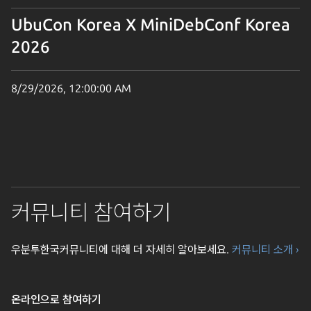
x64" 이렇게 환경 변수를 설정해두면 OS를 강제로 이전 버전
(24.04)으로 인식하고 설치가 가능하더군요. 호환성이 완벽한지는
UbuCon Korea X MiniDebConf Korea
모르겠으나 어쨌거나 설치는 정상적으로 완료됐습니다. XServer
2026
(디스플레이) 실종 사건 이렇게 시스템을 속이고 당당하게 다시
스크립트를 실행했습니다. 하지만 아무리 돌려도 동작을 안 하는
겁니다. 에러조차 뱉지 않고 조용히 무한 대기(Hang) 상태에
8/29/2026, 12:00:00 AM
빠지더군요. 헤드리스(Headless)로 사용하던 스크립트를
브라우저가 화면에 띄워지게 다시 설정하고 돌렸지만 역시
묵묵부답이었습니다. 그래서 파이썬 껍데기를 벗겨내고 직접
Chromium 바이너리의 내부 로그를 디버깅하면서 확인해
보았습니다. /home/.../chromium-1194/chrome-
linux/chrome --no-sandbox --enable-logging --v=1
[ERROR:ui/ozone/platform/x11/ozone_platform_x11.cc:249]
커뮤니티 참여하기
Missing X server or $DISPLAY 웬걸… 디스플레이 설정
문제였던 겁니다. WSL을 사용하거나 원격 SSH에서 디스플레이
우분투한국커뮤니티에 대해 더 자세히 알아보세요.
커뮤니티 소개 ›
(GUI)를 띄워보신 분들은 아시겠지만, 초기에만 설정하고 이후에는
건드리지 않아서 맨날 까먹고 인터넷 뒤져서 다시 세팅하는 게
부지기수죠. OS를 업데이트하면서 초기화가 됐나 하고 환경 변수를
온라인으로 참여하기
확인해 보니까 ㅋㅋ ☁ ~ echo $DISPLAY 8.8.8.8:0